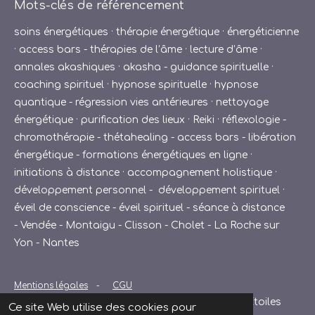
Mots-clés de référencement
soins énergétiques · thérapie énergétique · énergéticienne
· access bars - thérapies de l’âme · lecture d’âme ·
annales akashiques · akasha - guidance spirituelle ·
coaching spirituel · hypnose spirituelle · hypnose
quantique - régression vies antérieures · nettoyage
énergétique · purification des lieux · Reiki · réflexologie -
chromothérapie - thétahealing - access bars - libération
énergétique - formations énergétiques en ligne ·
initiations à distance · accompagnement holistique ·
développement personnel - développement spirituel ·
éveil de conscience - éveil spirituel - séance à distance
- Vendée - Montaigu - Clisson - Cholet - La Roche sur
Yon - Nantes
Mentions légales
-
CGU
© 2024 - 2025 Claire Nauleau – De la Terre aux Étoiles
Ce site Web utilise des cookies pour