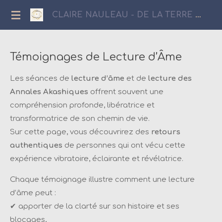
Passer
CLAIRE NAULEAU - DE LA TERRE AUX ETOILES
au
contenu
principal
Témoignages de Lecture d’Âme
Les séances de
lecture d’âme
et de
lecture des
Annales Akashiques
offrent souvent une
compréhension profonde, libératrice et
transformatrice de son chemin de vie.
Sur cette page, vous découvrirez des
retours
authentiques
de personnes qui ont vécu cette
expérience vibratoire, éclairante et révélatrice.
Chaque témoignage illustre comment une lecture
d’âme peut :
✔ apporter de la clarté sur son histoire et ses
blocages,