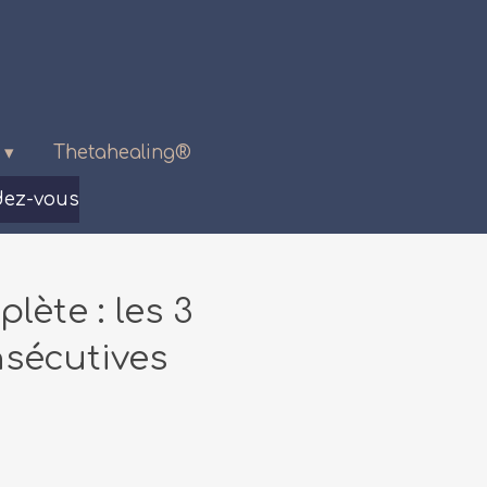
Thetahealing®
dez-vous
ète : les 3
sécutives