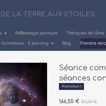
 DE LA TERRE AUX ETOILES
es
Réflexologie plantaire
Thérapies de l'âme
et formations - E learning
Blog
Prendre ren
Séance compl
séances con
Promotion !
166,55 €
185,00 €